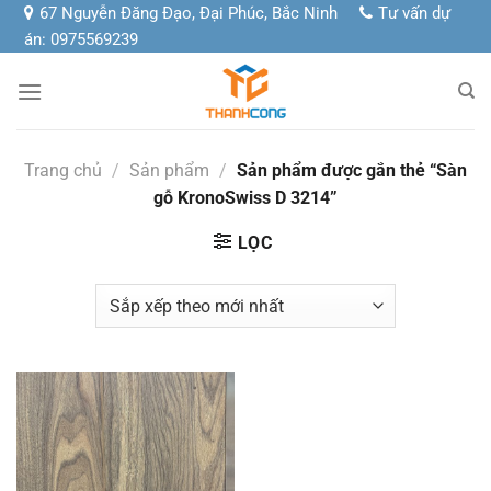
Chuyển
67 Nguyễn Đăng Đạo, Đại Phúc, Bắc Ninh
Tư vấn dự
đến
án: 0975569239
nội
dung
Trang chủ
/
Sản phẩm
/
Sản phẩm được gắn thẻ “Sàn
gỗ KronoSwiss D 3214”
LỌC