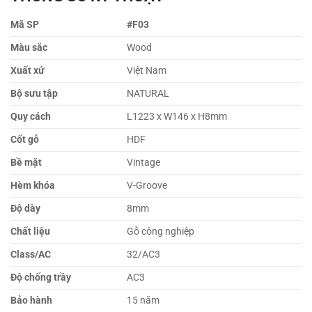
Mã SP
#F03
Màu sắc
Wood
Xuất xứ
Việt Nam
Bộ sưu tập
NATURAL
Quy cách
L1223 x W146 x H8mm
Cốt gỗ
HDF
Bề mặt
Vintage
Hèm khóa
V-Groove
Độ dày
8mm
Chất liệu
Gỗ công nghiệp
Class/AC
32/AC3
Độ chống trầy
AC3
Bảo hành
15 năm