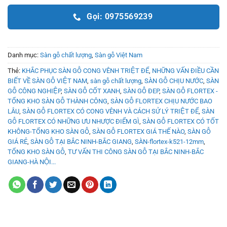
Gọi: 0975569239
Danh mục:
Sàn gỗ chất lượng
,
Sàn gỗ Việt Nam
Thẻ:
KHẮC PHỤC SÀN GỖ CONG VÊNH TRIỆT ĐỂ
,
NHỮNG VẤN ĐIỀU CẦN
BIẾT VỀ SÀN GỖ VIỆT NAM
,
sàn gỗ chất lượng
,
SÀN GỖ CHỊU NƯỚC
,
SÀN
GỖ CÔNG NGHIỆP
,
SÀN GỖ CỐT XANH
,
SÀN GỖ ĐEP
,
SÀN GỖ FLORTEX -
TỔNG KHO SÀN GỖ THÀNH CÔNG
,
SÀN GỖ FLORTEX CHỊU NƯỚC BAO
LÂU
,
SÀN GỖ FLORTEX CÓ CONG VÊNH VÀ CÁCH SỬ LÝ TRIỆT ĐỂ
,
SÀN
GỖ FLORTEX CÓ NHỮNG ƯU NHƯỢC ĐIỂM GÌ
,
SÀN GỖ FLORTEX CÓ TỐT
KHÔNG-TỔNG KHO SÀN GỖ
,
SÀN GỖ FLORTEX GIÁ THẾ NÀO
,
SÀN GỖ
GIÁ RẺ
,
SÀN GỖ TẠI BẮC NINH-BẮC GIANG
,
SÀN-flortex-k521-12mm
,
TỔNG KHO SÀN GỖ
,
TƯ VẤN THI CÔNG SÀN GỖ TẠI BẮC NINH-BẮC
GIANG-HÀ NỘI...