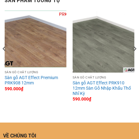
SẢN PHẨM TƯƠNG TỰ
SÀN GỖ CHẤT LƯỢNG
Sàn gỗ AGT Effect Premium
SÀN GỖ CHẤT LƯỢNG
Sàn gỗ AGT Effect PRK910
PRK908 12mm
12mm Sàn Gỗ Nhập Khẩu Thổ
590.000
₫
Nhĩ Kỳ
590.000
₫
VỀ CHÚNG TÔI