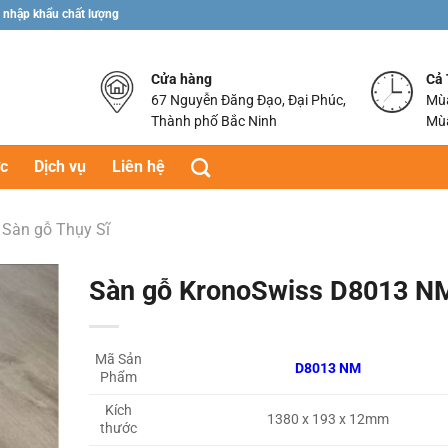
 nhập khẩu chất lượng
Cửa hàng
Cả
67 Nguyễn Đăng Đạo, Đại Phúc,
Mùa
Thành phố Bắc Ninh
Mùa
ức
Dịch vụ
Liên hệ
Sàn gỗ Thụy Sĩ
Sàn gỗ KronoSwiss D8013 N
Mã Sản
D8013 NM
Phẩm
Kích
1380 x 193 x 12mm
thước