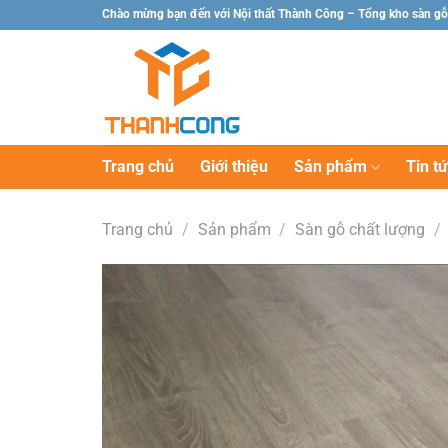
Chuyển
Chào mừng bạn đến với Nội thất Thành Công – Tổng kho sàn gỗ
đến
nội
dung
Trang chủ
Giới thiệu
Sản phẩm
Tin t
Trang chủ
/
Sản phẩm
/
Sàn gỗ chất lượng
/