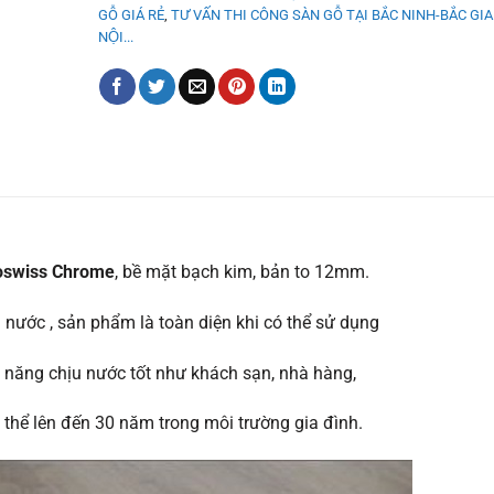
GỖ GIÁ RẺ
,
TƯ VẤN THI CÔNG SÀN GỖ TẠI BẮC NINH-BẮC GI
NỘI...
oswiss Chrome
, bề mặt bạch kim, bản to 12mm.
 nước , sản phẩm là toàn diện khi có thể sử dụng
ả năng chịu nước tốt như khách sạn, nhà hàng,
thể lên đến 30 năm trong môi trường gia đình.