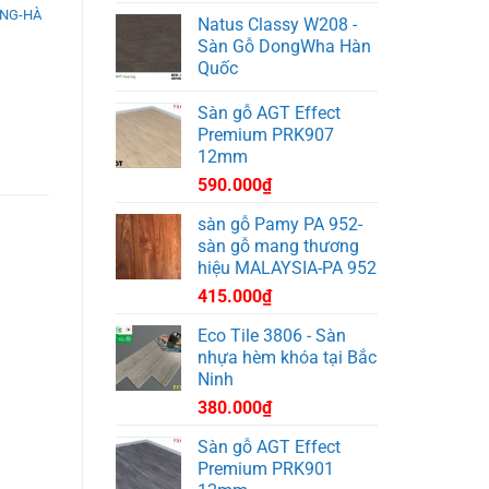
ANG-HÀ
Natus Classy W208 -
Sàn Gỗ DongWha Hàn
Quốc
Sàn gỗ AGT Effect
Premium PRK907
12mm
590.000
₫
sàn gỗ Pamy PA 952-
sàn gỗ mang thương
hiệu MALAYSIA-PA 952
415.000
₫
Eco Tile 3806 - Sàn
nhựa hèm khóa tại Bắc
Ninh
380.000
₫
Sàn gỗ AGT Effect
Premium PRK901