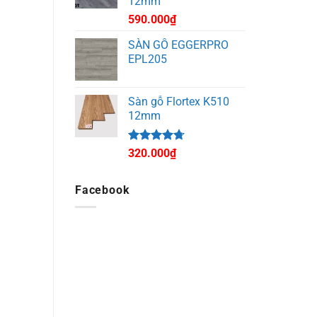
12mm
590.000
₫
SÀN GỖ EGGERPRO
EPL205
Sàn gỗ Flortex K510
12mm
Được xếp
320.000
₫
hạng
4.67
5 sao
Facebook