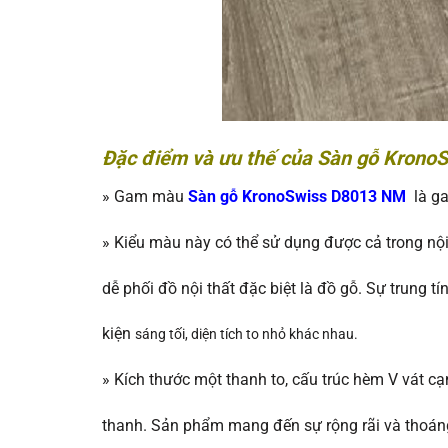
Đặc điểm và ưu thế của Sàn gỗ Kron
»
Gam màu
Sàn gỗ KronoSwiss D8013 NM
là 
»
Kiểu màu này có thể sử dụng được cả trong nội
dễ phối đồ nội thất đặc biệt là đồ gỗ. Sự trung t
kiện
sáng tối, diện tích to nhỏ khác nhau.
»
Kích thước một thanh to, cấu trúc hèm V vát c
thanh. Sản phẩm mang đến sự rộng rãi và thoán