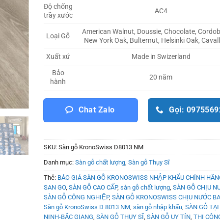
Độ chống
AC4
trầy xước
American Walnut, Doussie, Chocolate, Cordo
Loại Gỗ
New York Oak, Bulternut, Helsinki Oak, Caval
Made in Swizerland
Xuất xứ
Bảo
20 năm
hành
Chat Zalo
Gọi: 097556
SKU:
Sàn gỗ KronoSwiss D8013 NM
Danh mục:
Sàn gỗ chất lượng
,
Sàn gỗ Thụy Sĩ
Thẻ:
BÁO GIÁ SÀN GỖ KRONOSWISS NHẬP KHẨU CHÍNH HÃ
SAN GO
,
SÀN GỖ CAO CẤP
,
sàn gỗ chất lượng
,
SÀN GỖ CHỊU N
SÀN GỖ CÔNG NGHIỆP
,
SÀN GỖ KRONOSWISS CHỊU NƯỚC B
Sàn gỗ KronoSwiss D 8013 NM
,
sàn gỗ nhập khẩu
,
SÀN GỖ TẠI
NINH-BẮC GIANG
,
SÀN GỖ THỤY SĨ
,
SÀN GỖ UY TÍN
,
THI CÔNG