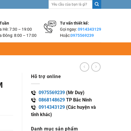
Tìm
kiếm:
 Tuần
Tư vấn thiết kế:
 Hè: 7:30 – 19:00
Gọi ngay:
0914343129
 Đông: 8:00 – 17:00
Hoặc:
0975569239
Hõ trợ online
M
0975569239
(Mr Duy)
0868148629
TP Bắc Ninh
0914343129
(Các huyện và
tỉnh khác)
Danh mục sản phẩm