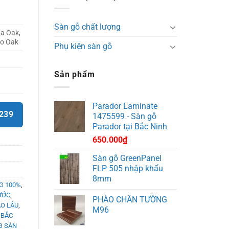
Sàn gỗ chất lượng
ba Oak,
lo Oak
Phụ kiện sàn gỗ
Sản phẩm
Parador Laminate
9239
1475599 - Sàn gỗ
Parador tại Bắc Ninh
650.000
₫
Sàn gỗ GreenPanel
FLP 505 nhập khẩu
8mm
NG 100%
,
ƯỚC
,
PHÀO CHÂN TƯỜNG
AO LÂU
,
M96
 BẮC
 SÀN